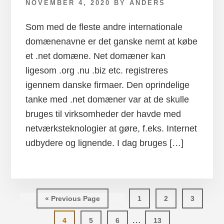
NOVEMBER 4, 2020
BY
ANDERS
Som med de fleste andre internationale
domænenavne er det ganske nemt at købe
et .net domæne. Net domæner kan
ligesom .org .nu .biz etc. registreres
igennem danske firmaer. Den oprindelige
tanke med .net domæner var at de skulle
bruges til virksomheder der havde med
netværksteknologier at gøre, f.eks. Internet
udbydere og lignende. I dag bruges […]
Go
Side
Side
Side
«
Previous Page
1
2
3
to
Interim
…
Side
Side
Side
Side
4
5
6
13