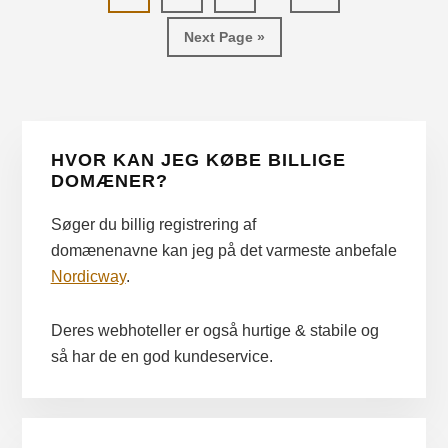
pages
Go
Next Page »
omitted
to
Primær
HVOR KAN JEG KØBE BILLIGE
Sidebar
DOMÆNER?
Søger du billig registrering af
domænenavne kan jeg på det varmeste anbefale
Nordicway
.
Deres webhoteller er også hurtige & stabile og
så har de en god kundeservice.