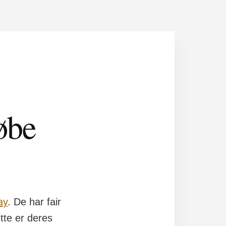
øbe
ay
. De har fair
tte er deres