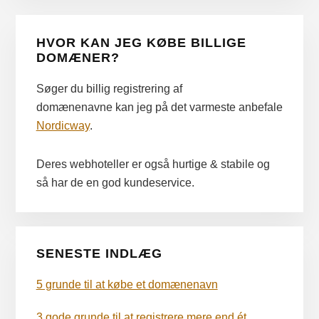
Primær
HVOR KAN JEG KØBE BILLIGE
Sidebar
DOMÆNER?
Søger du billig registrering af
domænenavne kan jeg på det varmeste anbefale
Nordicway
.
Deres webhoteller er også hurtige & stabile og
så har de en god kundeservice.
SENESTE INDLÆG
5 grunde til at købe et domænenavn
3 gode grunde til at registrere mere end ét