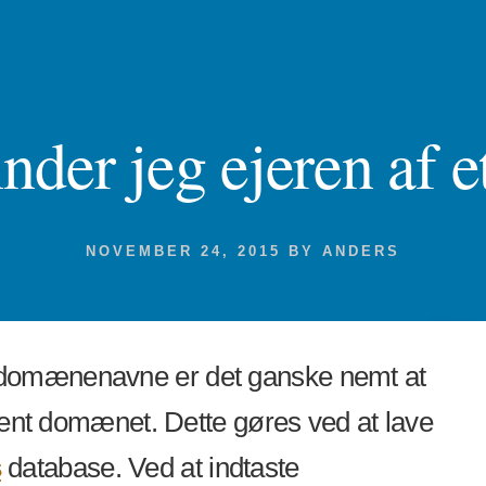
nder jeg ejeren af
NOVEMBER 24, 2015
BY
ANDERS
 domænenavne er det ganske nemt at
givent domænet. Dette gøres ved at lave
s
database. Ved at indtaste