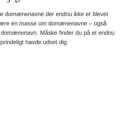
ode domænenavne der endnu ikke er blevet
du lære en masse om domænenavne – også
dt domænenavn. Måske finder du på et endnu
indeligt havde udset dig.